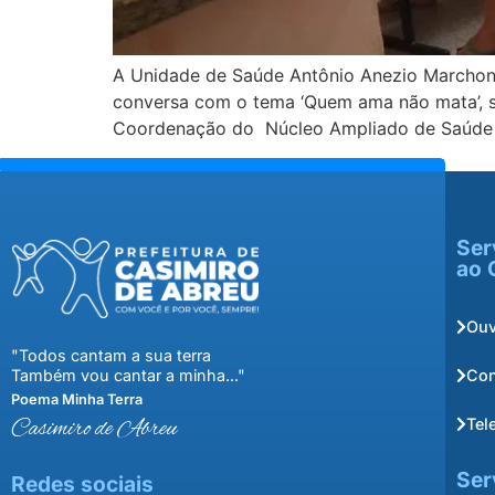
A Unidade de Saúde Antônio Anezio Marchon n
conversa com o tema ‘Quem ama não mata’, so
Coordenação do Núcleo Ampliado de Saúde
Ser
ao 
Ouv
"Todos cantam a sua terra
Con
Também vou cantar a minha..."
Poema Minha Terra
Tel
Casimiro de Abreu
Ser
Redes sociais