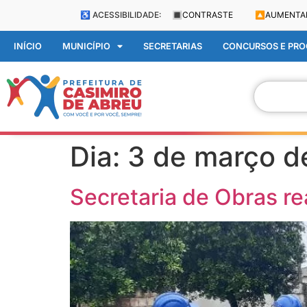
♿ ACESSIBILIDADE:
🔳
CONTRASTE
🔼
AUMENTA
INÍCIO
MUNICÍPIO
SECRETARIAS
CONCURSOS E PROC
Dia:
3 de março d
Secretaria de Obras re