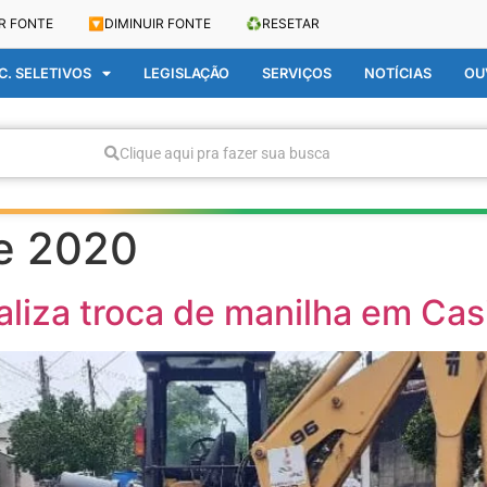
R FONTE
🔽
DIMINUIR FONTE
♻️
RESETAR
. SELETIVOS
LEGISLAÇÃO
SERVIÇOS
NOTÍCIAS
OU
Clique aqui pra fazer sua busca
e 2020
aliza troca de manilha em Ca