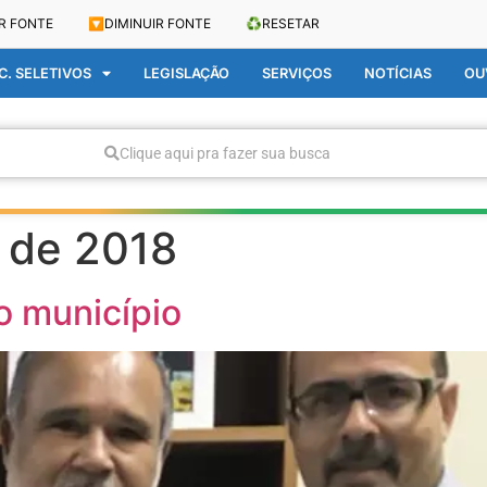
R FONTE
🔽
DIMINUIR FONTE
♻️
RESETAR
. SELETIVOS
LEGISLAÇÃO
SERVIÇOS
NOTÍCIAS
OU
Clique aqui pra fazer sua busca
o de 2018
o município