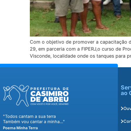
Com o objetivo de promover a capacitação dos
29, em parceria com a FIPERJ,o curso de Pro
Visconde, localidade onde os tanques para 
Ser
ao 
Ouv
"Todos cantam a sua terra
Con
Também vou cantar a minha..."
Poema Minha Terra