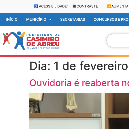
♿ ACESSIBILIDADE:
🔳
CONTRASTE
🔼
AUMENTA
INÍCIO
MUNICÍPIO
SECRETARIAS
CONCURSOS E PROC
Dia:
1 de fevereir
Ouvidoria é reaberta n