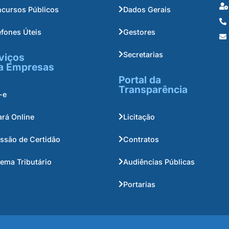
cursos Públicos
Dados Gerais
efones Úteis
Gestores
Secretarias
viços
a Empresas
Portal da
Transparência
-e
ará Online
Licitação
ssão de Certidão
Contratos
tema Tributário
Audiências Públicas
Portarias