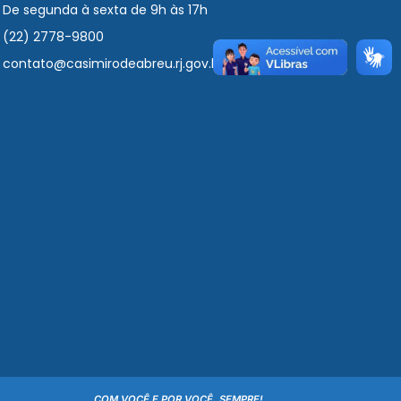
De segunda à sexta de 9h às 17h
(22) 2778-9800
contato@casimirodeabreu.rj.gov.br
COM VOCÊ E POR VOCÊ, SEMPRE!