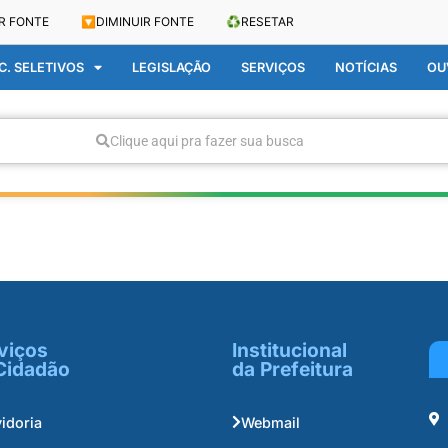
R FONTE
🔽
DIMINUIR FONTE
♻️
RESETAR
. SELETIVOS
LEGISLAÇÃO
SERVIÇOS
NOTÍCIAS
OU
Clique aqui pra fazer sua busca
viços
Institucional
Cidadão
da Prefeitura
idoria
Webmail