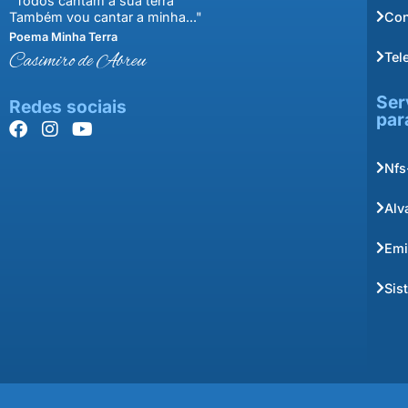
"Todos cantam a sua terra
Con
Também vou cantar a minha..."
Poema Minha Terra
Tel
Casimiro de Abreu
Ser
Redes sociais
par
Nfs
Alv
Emi
Sis