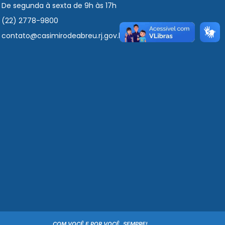
De segunda à sexta de 9h às 17h
(22) 2778-9800
contato@casimirodeabreu.rj.gov.br
COM VOCÊ E POR VOCÊ, SEMPRE!