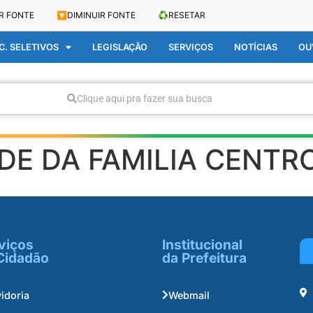
R FONTE
🔽
DIMINUIR FONTE
♻️
RESETAR
. SELETIVOS
LEGISLAÇÃO
SERVIÇOS
NOTÍCIAS
OU
Clique aqui pra fazer sua busca
DE DA FAMILIA CENTR
viços
Institucional
Cidadão
da Prefeitura
idoria
Webmail