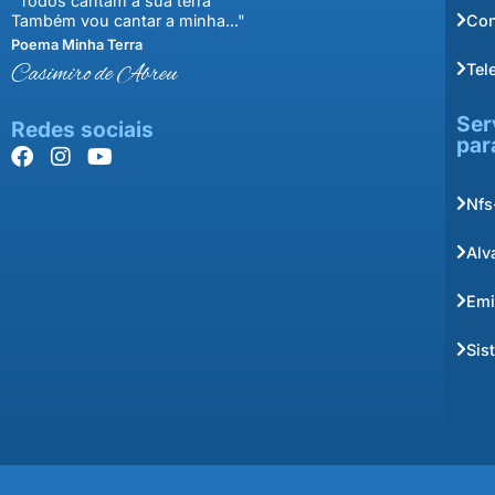
"Todos cantam a sua terra
Con
Também vou cantar a minha..."
Poema Minha Terra
Tel
Casimiro de Abreu
Ser
Redes sociais
par
Nfs
Alv
Emi
Sis