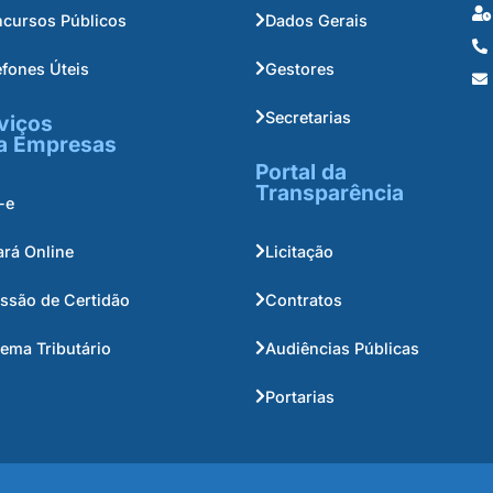
cursos Públicos
Dados Gerais
efones Úteis
Gestores
Secretarias
viços
a Empresas
Portal da
Transparência
-e
ará Online
Licitação
ssão de Certidão
Contratos
tema Tributário
Audiências Públicas
Portarias