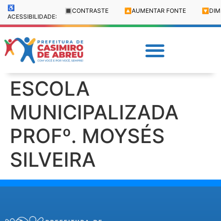
♿
🔳
CONTRASTE
🔼
AUMENTAR FONTE
🔽
DIM
ACESSIBILIDADE:
ESCOLA
MUNICIPALIZADA
PROFº. MOYSÉS
SILVEIRA