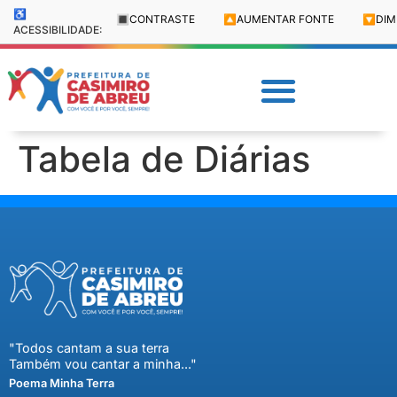
♿
🔳
CONTRASTE
🔼
AUMENTAR FONTE
🔽
DIM
ACESSIBILIDADE:
Tabela de Diárias
"Todos cantam a sua terra
Também vou cantar a minha..."
Poema Minha Terra