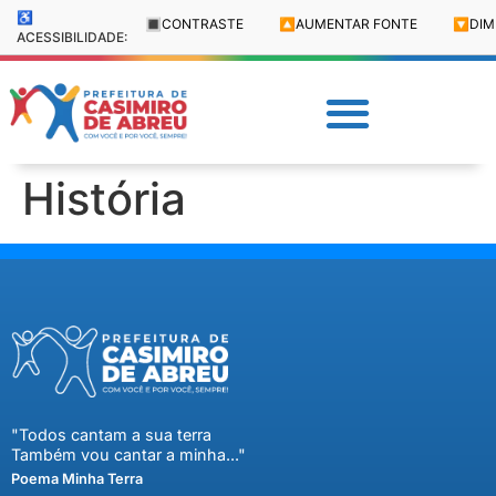
♿
🔳
CONTRASTE
🔼
AUMENTAR FONTE
🔽
DIM
ACESSIBILIDADE:
História
"Todos cantam a sua terra
Também vou cantar a minha..."
Poema Minha Terra