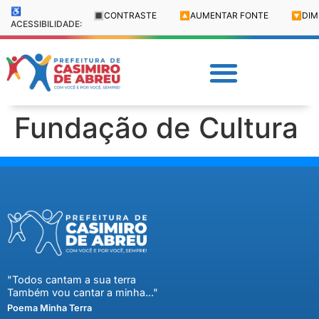
♿
🔳
CONTRASTE
🔼
AUMENTAR FONTE
🔽
DIM
ACESSIBILIDADE:
Fundação de Cultura
"Todos cantam a sua terra
Também vou cantar a minha..."
Poema Minha Terra