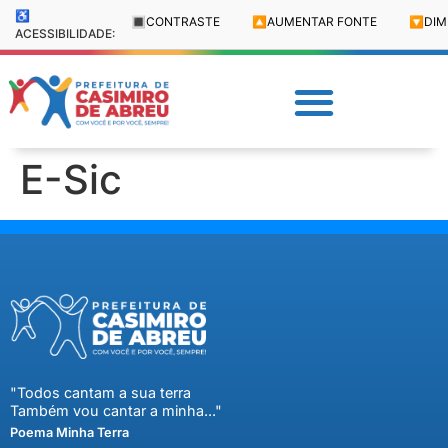
♿
🔳
CONTRASTE
🔼
AUMENTAR FONTE
🔽
DIM
ACESSIBILIDADE:
E-Sic
"Todos cantam a sua terra
Também vou cantar a minha..."
Poema Minha Terra