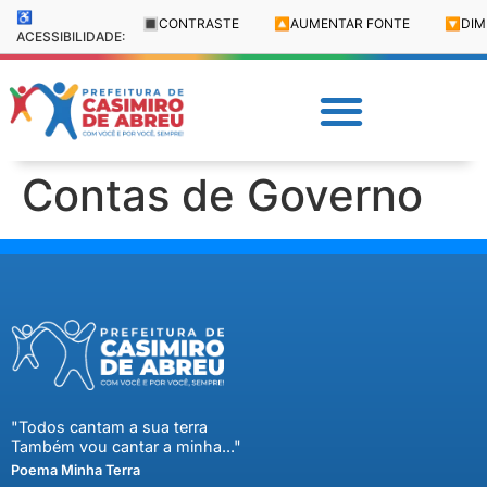
♿
🔳
CONTRASTE
🔼
AUMENTAR FONTE
🔽
DIM
ACESSIBILIDADE:
Contas de Governo
"Todos cantam a sua terra
Também vou cantar a minha..."
Poema Minha Terra