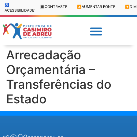
♿
🔳
CONTRASTE
🔼
AUMENTAR FONTE
🔽
DIM
ACESSIBILIDADE:
Arrecadação
Orçamentária –
Transferências do
Estado