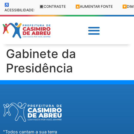
♿
🔳
CONTRASTE
🔼
AUMENTAR FONTE
🔽
DIM
ACESSIBILIDADE:
Gabinete da
Presidência
"Todos cantam a sua terra