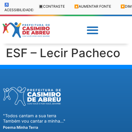
♿
🔳
CONTRASTE
🔼
AUMENTAR FONTE
🔽
DIM
ACESSIBILIDADE:
ESF – Lecir Pacheco
"Todos cantam a sua terra
Também vou cantar a minha..."
Poema Minha Terra