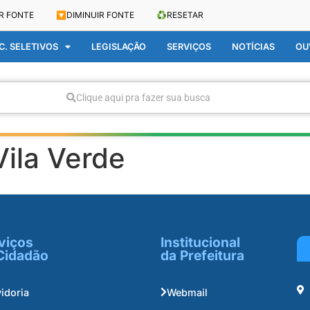
R FONTE
🔽
DIMINUIR FONTE
♻️
RESETAR
. SELETIVOS
LEGISLAÇÃO
SERVIÇOS
NOTÍCIAS
OU
Clique aqui pra fazer sua busca
Vila Verde
viços
Institucional
Cidadão
da Prefeitura
idoria
Webmail