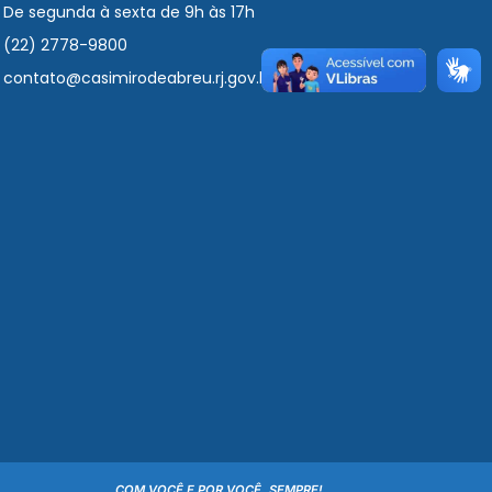
De segunda à sexta de 9h às 17h
(22) 2778-9800
contato@casimirodeabreu.rj.gov.br
COM VOCÊ E POR VOCÊ, SEMPRE!