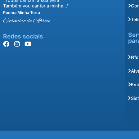
"Todos cantam a sua terra
Con
Também vou cantar a minha..."
Poema Minha Terra
Tel
Casimiro de Abreu
Ser
Redes sociais
par
Nfs
Alv
Emi
Sis