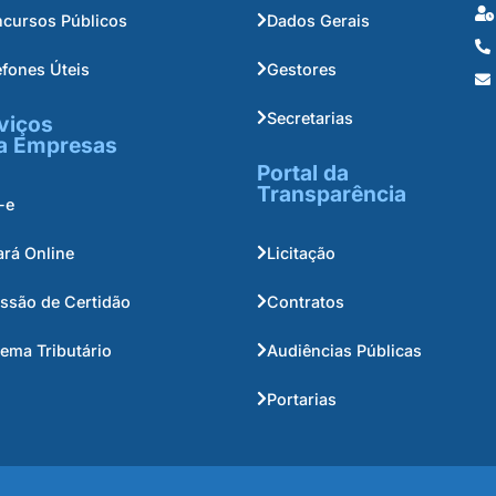
cursos Públicos
Dados Gerais
efones Úteis
Gestores
Secretarias
viços
a Empresas
Portal da
Transparência
-e
ará Online
Licitação
ssão de Certidão
Contratos
tema Tributário
Audiências Públicas
Portarias