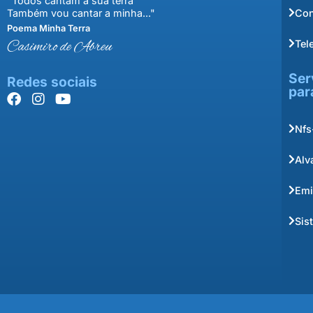
"Todos cantam a sua terra
Con
Também vou cantar a minha..."
Poema Minha Terra
Tel
Casimiro de Abreu
Ser
Redes sociais
par
Nfs
Alv
Emi
Sis