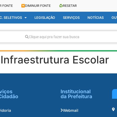
R FONTE
🔽
DIMINUIR FONTE
♻️
RESETAR
. SELETIVOS
LEGISLAÇÃO
SERVIÇOS
NOTÍCIAS
OU
Clique aqui pra fazer sua busca
nfraestrutura Escolar
viços
Institucional
Cidadão
da Prefeitura
idoria
Webmail