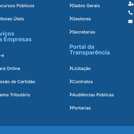
cursos Públicos
Dados Gerais
efones Úteis
Gestores
Secretarias
viços
a Empresas
Portal da
Transparência
-e
ará Online
Licitação
ssão de Certidão
Contratos
tema Tributário
Audiências Públicas
Portarias