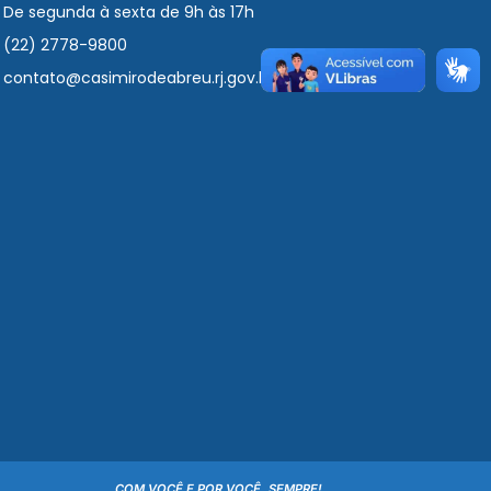
De segunda à sexta de 9h às 17h
(22) 2778-9800
contato@casimirodeabreu.rj.gov.br
COM VOCÊ E POR VOCÊ, SEMPRE!