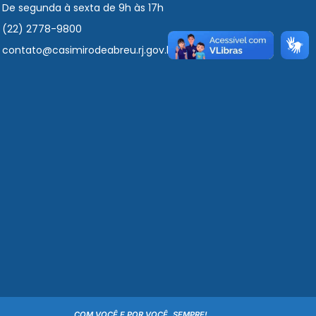
De segunda à sexta de 9h às 17h
(22) 2778-9800
contato@casimirodeabreu.rj.gov.br
COM VOCÊ E POR VOCÊ, SEMPRE!