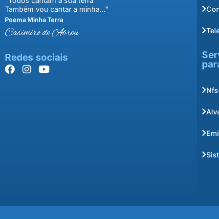
"Todos cantam a sua terra
Con
Também vou cantar a minha..."
Poema Minha Terra
Tel
Casimiro de Abreu
Ser
Redes sociais
par
Nfs
Alv
Emi
Sis