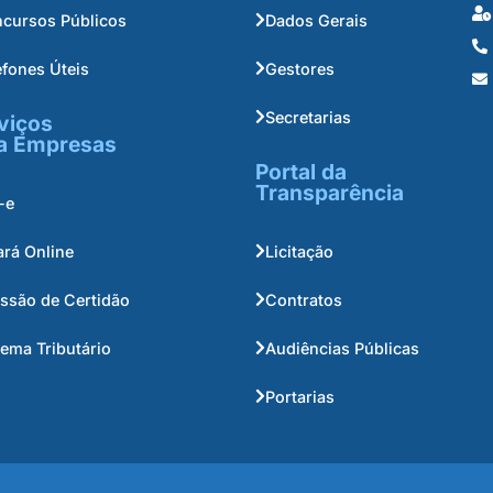
cursos Públicos
Dados Gerais
efones Úteis
Gestores
Secretarias
viços
a Empresas
Portal da
Transparência
-e
ará Online
Licitação
ssão de Certidão
Contratos
tema Tributário
Audiências Públicas
Portarias