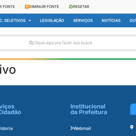
R FONTE
🔽
DIMINUIR FONTE
♻️
RESETAR
. SELETIVOS
LEGISLAÇÃO
SERVIÇOS
NOTÍCIAS
OU
Clique aqui pra fazer sua busca
ivo
viços
Institucional
Cidadão
da Prefeitura
idoria
Webmail