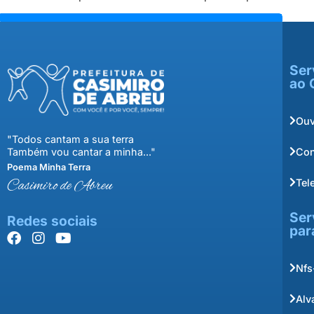
Ser
ao 
Ouv
"Todos cantam a sua terra
Con
Também vou cantar a minha..."
Poema Minha Terra
Tel
Casimiro de Abreu
Ser
Redes sociais
par
Nfs
Alv