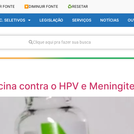
R FONTE
🔽
DIMINUIR FONTE
♻️
RESETAR
. SELETIVOS
LEGISLAÇÃO
SERVIÇOS
NOTÍCIAS
OU
Clique aqui pra fazer sua busca
cina contra o HPV e Meningit