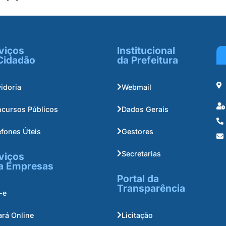
viços
Institucional
Cidadão
da Prefeitura
idoria
Webmail
cursos Públicos
Dados Gerais
efones Úteis
Gestores
Secretarias
viços
a Empresas
Portal da
Transparência
-e
ará Online
Licitação