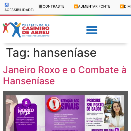
♿
🔳
CONTRASTE
🔼
AUMENTAR FONTE
🔽
DIM
ACESSIBILIDADE:
Tag:
hanseníase
Janeiro Roxo e o Combate à
Hanseníase