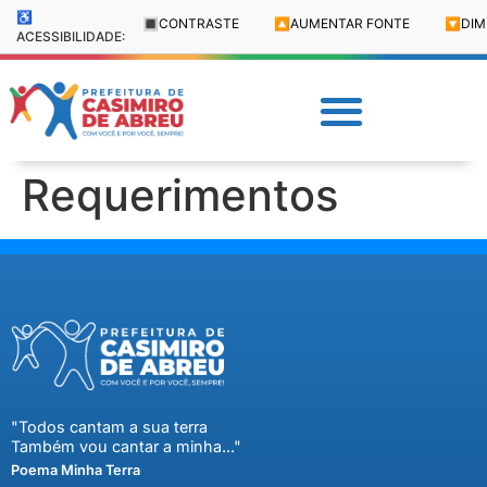
♿
🔳
CONTRASTE
🔼
AUMENTAR FONTE
🔽
DIM
ACESSIBILIDADE:
Requerimentos
"Todos cantam a sua terra
Também vou cantar a minha..."
Poema Minha Terra