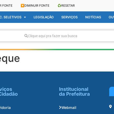
R FONTE
🔽
DIMINUIR FONTE
♻️
RESETAR
. SELETIVOS
LEGISLAÇÃO
SERVIÇOS
NOTÍCIAS
OU
Clique aqui pra fazer sua busca
eque
viços
Institucional
Cidadão
da Prefeitura
idoria
Webmail