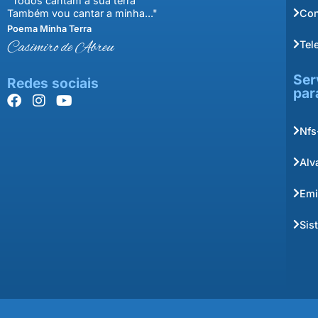
"Todos cantam a sua terra
Con
Também vou cantar a minha..."
Poema Minha Terra
Tel
Casimiro de Abreu
Ser
Redes sociais
par
Nfs
Alv
Emi
Sis