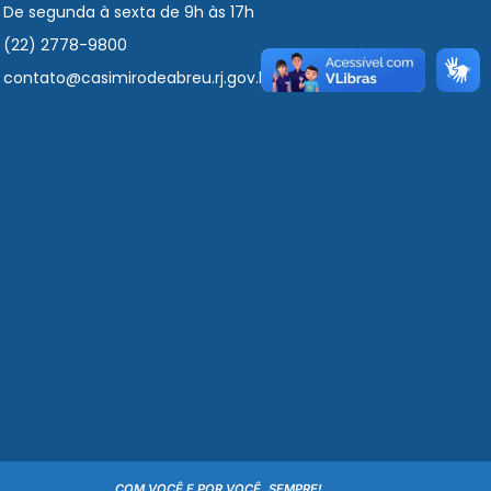
De segunda à sexta de 9h às 17h
(22) 2778-9800
contato@casimirodeabreu.rj.gov.br
COM VOCÊ E POR VOCÊ, SEMPRE!