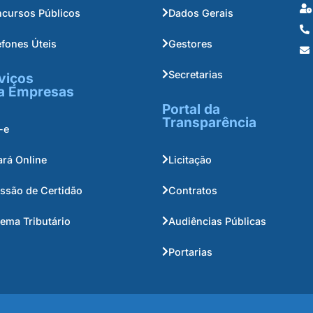
cursos Públicos
Dados Gerais
efones Úteis
Gestores
Secretarias
viços
a Empresas
Portal da
Transparência
-e
ará Online
Licitação
ssão de Certidão
Contratos
tema Tributário
Audiências Públicas
Portarias