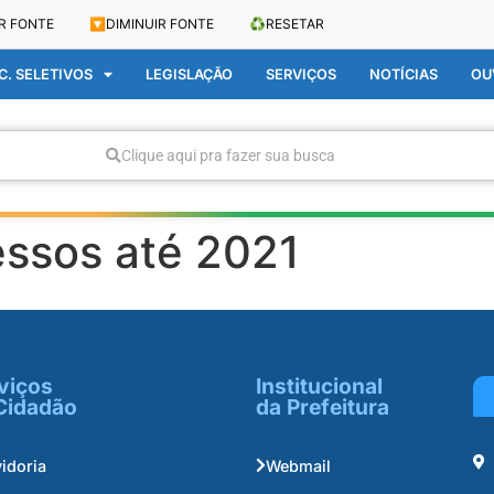
R FONTE
🔽
DIMINUIR FONTE
♻️
RESETAR
. SELETIVOS
LEGISLAÇÃO
SERVIÇOS
NOTÍCIAS
OU
Clique aqui pra fazer sua busca
essos até 2021
viços
Institucional
Cidadão
da Prefeitura
idoria
Webmail