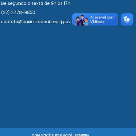
De segunda à sexta de 9h às 17h
(22) 2778-9800
contato@casimirodeabreu.rj.gov.br
COM VOCÊ E POR VOCÊ, SEMPRE!