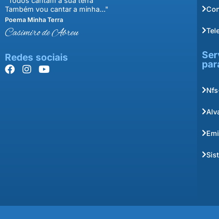
"Todos cantam a sua terra
Con
Também vou cantar a minha..."
Poema Minha Terra
Tel
Casimiro de Abreu
Ser
Redes sociais
par
Nfs
Alv
Emi
Sis