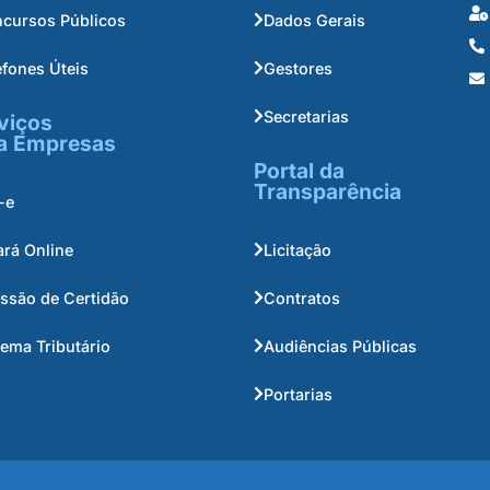
cursos Públicos
Dados Gerais
efones Úteis
Gestores
Secretarias
viços
a Empresas
Portal da
Transparência
-e
ará Online
Licitação
ssão de Certidão
Contratos
tema Tributário
Audiências Públicas
Portarias