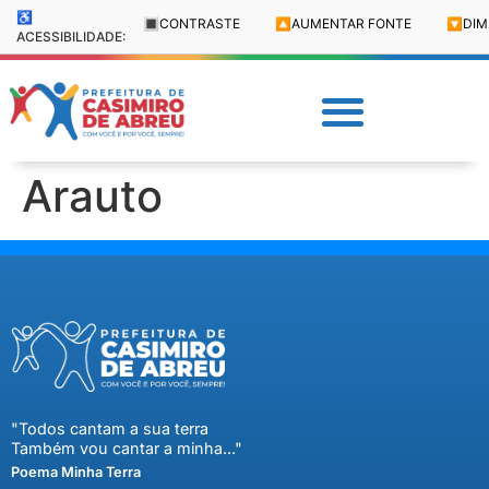
♿
🔳
CONTRASTE
🔼
AUMENTAR FONTE
🔽
DIM
ACESSIBILIDADE:
Arauto
"Todos cantam a sua terra
Também vou cantar a minha..."
Poema Minha Terra