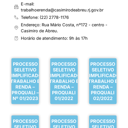
E-mail:
trabalhoerenda@casimirodeabreu.rj.gov.br
Telefone: (22) 2778-1176
Endereço: Rua Mário Costa, nº172 - centro -
Casimiro de Abreu.
Horário de atendimento: 9h às 17h
PROCESSO
PROCESSO
PROCESSO
SELETIVO
SELETIVO
SELETIVO
SIMPLIFICADO
SIMPLIFICADO
SIMPLIFICADO
TRABALHO E
TRABALHO E
TRABALHO E
RENDA –
RENDA –
RENDA –
PROQUALI –
PROQUALI
PROQUALI
Nº 01/2023
01/2022
02/2022
PROCESSO
PROCESSO
PROCESSO
SELETIVO
SELETIVO
SELETIVO