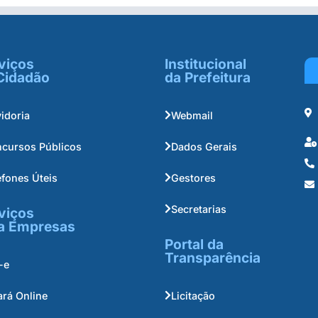
viços
Institucional
Cidadão
da Prefeitura
idoria
Webmail
cursos Públicos
Dados Gerais
efones Úteis
Gestores
Secretarias
viços
a Empresas
Portal da
Transparência
-e
ará Online
Licitação