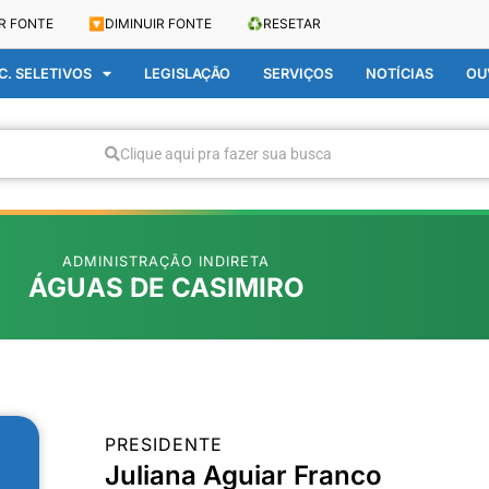
R FONTE
🔽
DIMINUIR FONTE
♻️
RESETAR
. SELETIVOS
LEGISLAÇÃO
SERVIÇOS
NOTÍCIAS
OU
Clique aqui pra fazer sua busca
ADMINISTRAÇÃO INDIRETA
ÁGUAS DE CASIMIRO
PRESIDENTE
Juliana Aguiar Franco