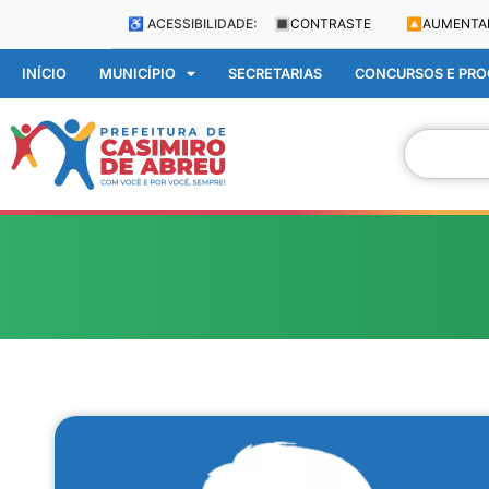
♿ ACESSIBILIDADE:
🔳
CONTRASTE
🔼
AUMENTA
INÍCIO
MUNICÍPIO
SECRETARIAS
CONCURSOS E PROC