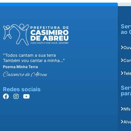
Ser
ao 
Ouv
"Todos cantam a sua terra
Con
Também vou cantar a minha..."
Poema Minha Terra
Tel
Casimiro de Abreu
Ser
Redes sociais
par
Nfs
Alv