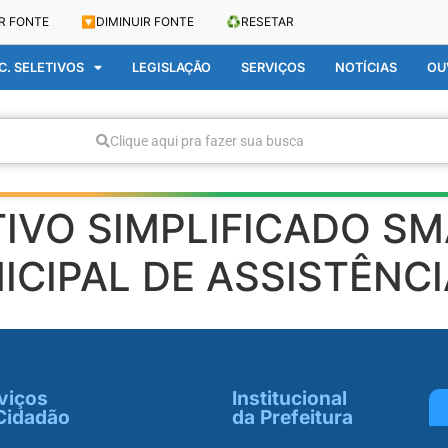
R FONTE
🔽
DIMINUIR FONTE
♻️
RESETAR
. SELETIVOS
LEGISLAÇÃO
SERVIÇOS
NOTÍCIAS
OU
Clique aqui pra fazer sua busca
IVO SIMPLIFICADO SMA
ICIPAL DE ASSISTÊNCI
viços
Institucional
Cidadão
da Prefeitura