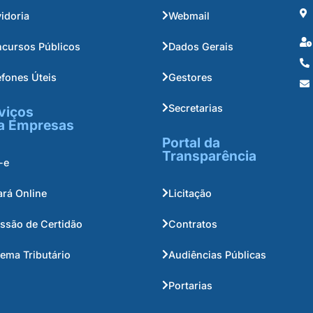
idoria
Webmail
cursos Públicos
Dados Gerais
efones Úteis
Gestores
Secretarias
viços
a Empresas
Portal da
Transparência
-e
ará Online
Licitação
ssão de Certidão
Contratos
tema Tributário
Audiências Públicas
Portarias