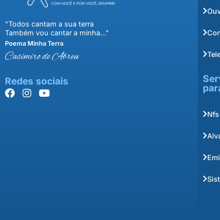
Ouv
"Todos cantam a sua terra
Con
Também vou cantar a minha..."
Poema Minha Terra
Tel
Casimiro de Abreu
Ser
Redes sociais
par
Nfs
Alv
Emi
Sis