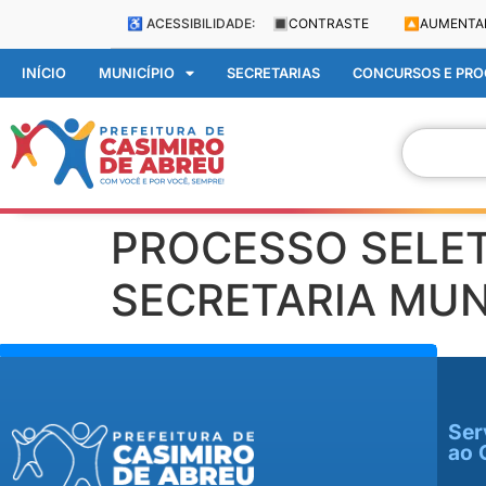
♿ ACESSIBILIDADE:
🔳
CONTRASTE
🔼
AUMENTA
INÍCIO
MUNICÍPIO
SECRETARIAS
CONCURSOS E PROC
PROCESSO SELET
SECRETARIA MUN
Ser
ao 