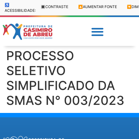
♿
🔳
CONTRASTE
🔼
AUMENTAR FONTE
🔽
DIM
ACESSIBILIDADE:
PROCESSO
SELETIVO
SIMPLIFICADO DA
SMAS N° 003/2023