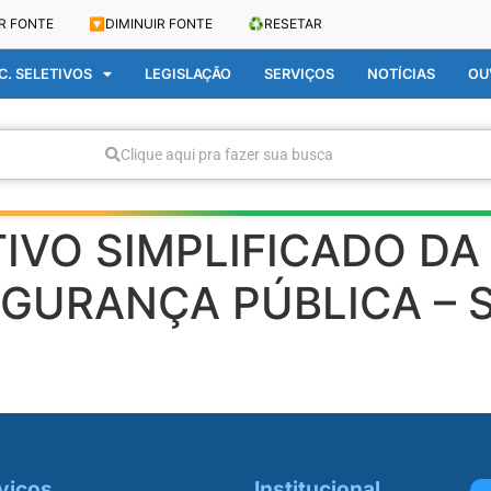
R FONTE
🔽
DIMINUIR FONTE
♻️
RESETAR
. SELETIVOS
LEGISLAÇÃO
SERVIÇOS
NOTÍCIAS
OU
Clique aqui pra fazer sua busca
IVO SIMPLIFICADO DA
EGURANÇA PÚBLICA – 
viços
Institucional