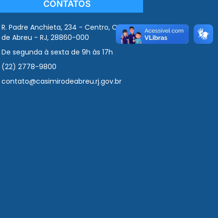
CONTATOS
R. Padre Anchieta, 234 - Centro, Casimiro
de Abreu - RJ, 28860-000
De segunda à sexta de 9h às 17h
(22) 2778-9800
contato@casimirodeabreu.rj.gov.br