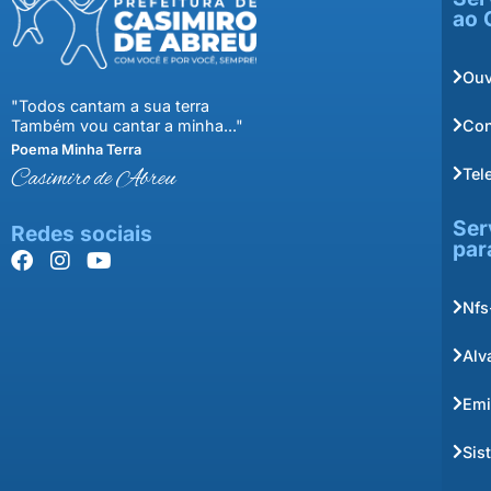
ao 
Ouv
"Todos cantam a sua terra
Con
Também vou cantar a minha..."
Poema Minha Terra
Tel
Casimiro de Abreu
Ser
Redes sociais
par
Nfs
Alv
Emi
Sis