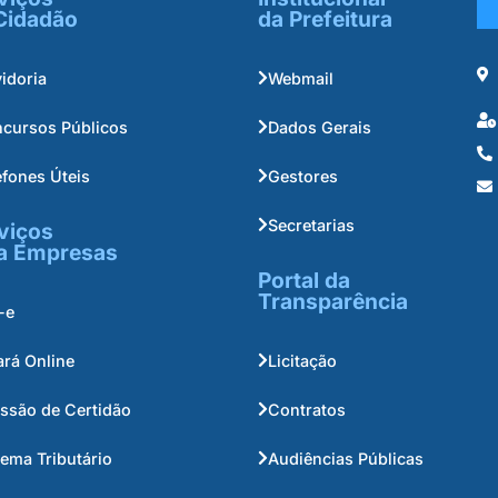
Cidadão
da Prefeitura
idoria
Webmail
cursos Públicos
Dados Gerais
efones Úteis
Gestores
Secretarias
viços
a Empresas
Portal da
Transparência
-e
ará Online
Licitação
ssão de Certidão
Contratos
tema Tributário
Audiências Públicas