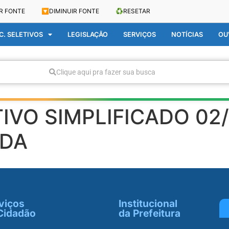
R FONTE
🔽
DIMINUIR FONTE
♻️
RESETAR
. SELETIVOS
LEGISLAÇÃO
SERVIÇOS
NOTÍCIAS
OU
Clique aqui pra fazer sua busca
VO SIMPLIFICADO 02/
NDA
viços
Institucional
Cidadão
da Prefeitura