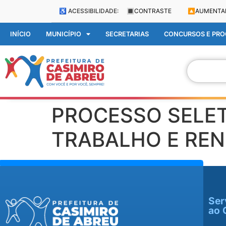
♿ ACESSIBILIDADE:
🔳
CONTRASTE
🔼
AUMENTA
INÍCIO
MUNICÍPIO
SECRETARIAS
CONCURSOS E PROC
PROCESSO SELETI
TRABALHO E RE
Ser
ao 