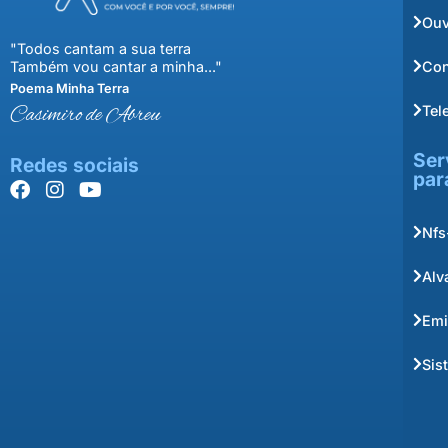
Ouv
"Todos cantam a sua terra
Con
Também vou cantar a minha..."
Poema Minha Terra
Tel
Casimiro de Abreu
Ser
Redes sociais
par
Nfs
Alv
Emi
Sis