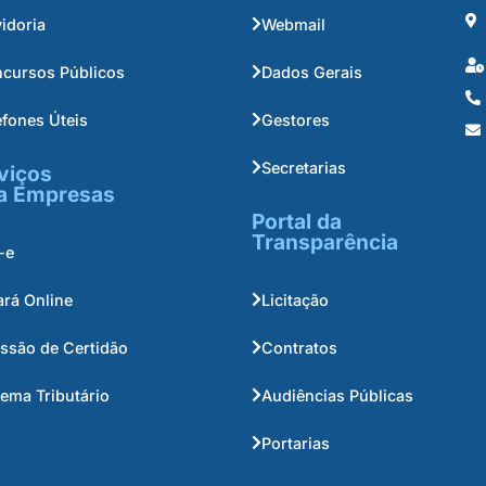
idoria
Webmail
cursos Públicos
Dados Gerais
efones Úteis
Gestores
Secretarias
viços
a Empresas
Portal da
Transparência
-e
ará Online
Licitação
ssão de Certidão
Contratos
tema Tributário
Audiências Públicas
Portarias