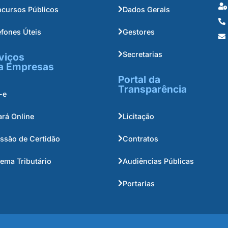
cursos Públicos
Dados Gerais
efones Úteis
Gestores
Secretarias
viços
a Empresas
Portal da
Transparência
-e
ará Online
Licitação
ssão de Certidão
Contratos
tema Tributário
Audiências Públicas
Portarias