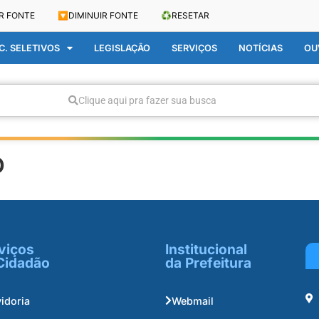
R FONTE
🔽
DIMINUIR FONTE
♻️
RESETAR
. SELETIVOS
LEGISLAÇÃO
SERVIÇOS
NOTÍCIAS
OU
Clique aqui pra fazer sua busca
o
viços
Institucional
Cidadão
da Prefeitura
idoria
Webmail