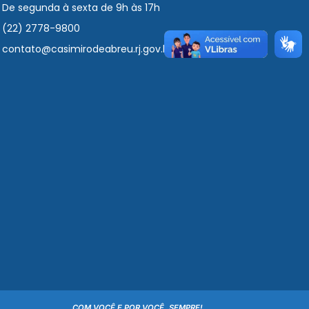
De segunda à sexta de 9h às 17h
(22) 2778-9800
contato@casimirodeabreu.rj.gov.br
COM VOCÊ E POR VOCÊ, SEMPRE!