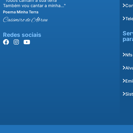
"Todos cantam a sua terra
Con
Também vou cantar a minha..."
Poema Minha Terra
Tel
Casimiro de Abreu
Ser
Redes sociais
par
Nfs
Alv
Emi
Sis