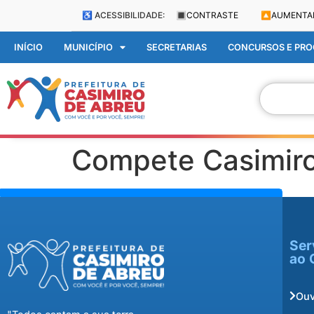
♿ ACESSIBILIDADE:
🔳
CONTRASTE
🔼
AUMENTA
INÍCIO
MUNICÍPIO
SECRETARIAS
CONCURSOS E PROC
Compete Casimir
Ser
ao 
Ouv