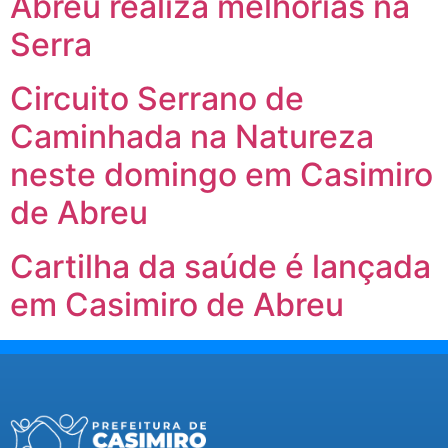
Abreu realiza melhorias na
Serra
Circuito Serrano de
Caminhada na Natureza
neste domingo em Casimiro
de Abreu
Cartilha da saúde é lançada
em Casimiro de Abreu