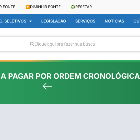
R FONTE
🔽
DIMINUIR FONTE
♻️
RESETAR
. SELETIVOS
LEGISLAÇÃO
SERVIÇOS
NOTÍCIAS
OU
Clique aqui pra fazer sua busca
A PAGAR POR ORDEM CRONOLÓGICA