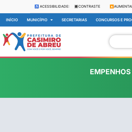
♿ ACESSIBILIDADE:
🔳
CONTRASTE
🔼
AUMENTA
INÍCIO
MUNICÍPIO
SECRETARIAS
CONCURSOS E PROC
EMPENHOS 