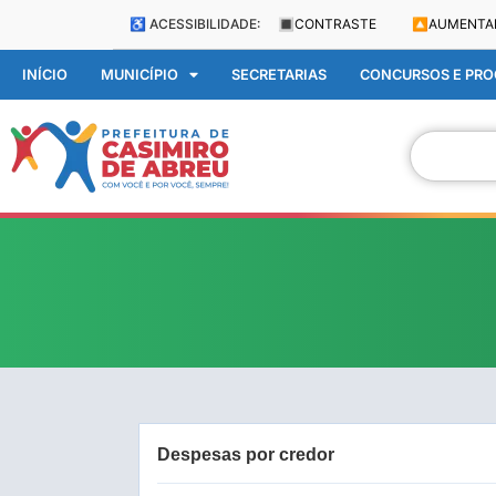
♿ ACESSIBILIDADE:
🔳
CONTRASTE
🔼
AUMENTA
INÍCIO
MUNICÍPIO
SECRETARIAS
CONCURSOS E PROC