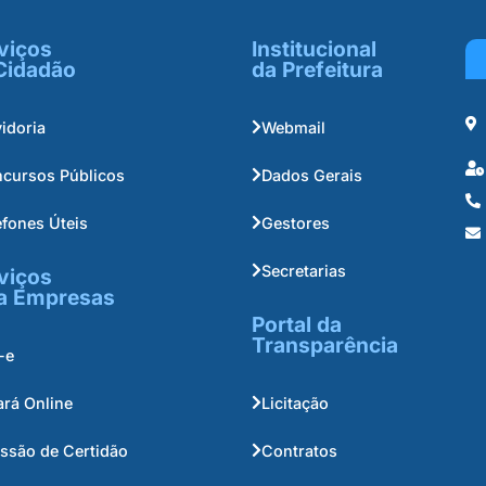
viços
Institucional
Cidadão
da Prefeitura
idoria
Webmail
cursos Públicos
Dados Gerais
efones Úteis
Gestores
Secretarias
viços
a Empresas
Portal da
Transparência
-e
ará Online
Licitação
ssão de Certidão
Contratos