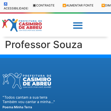
♿
🔳
CONTRASTE
🔼
AUMENTAR FONTE
🔽
DIM
ACESSIBILIDADE:
Professor Souza
"Todos cantam a sua terra
Também vou cantar a minha..."
Poema Minha Terra