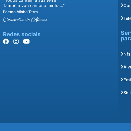
"Todos cantam a sua terra
Con
Também vou cantar a minha..."
Poema Minha Terra
Tel
Casimiro de Abreu
Ser
Redes sociais
par
Nfs
Alv
Emi
Sis