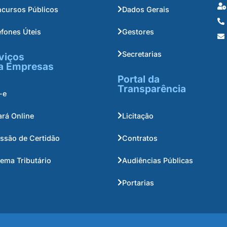
cursos Públicos
Dados Gerais
efones Úteis
Gestores
Secretarias
viços
a Empresas
Portal da
Transparência
-e
ará Online
Licitação
ssão de Certidão
Contratos
tema Tributário
Audiências Públicas
Portarias