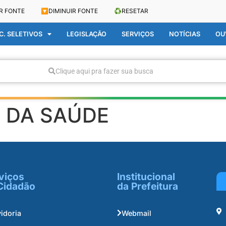
R FONTE
🔽
DIMINUIR FONTE
♻️
RESETAR
. SELETIVOS
LEGISLAÇÃO
SERVIÇOS
NOTÍCIAS
OU
Clique aqui pra fazer sua busca
 DA SAÚDE
viços
Institucional
Cidadão
da Prefeitura
idoria
Webmail