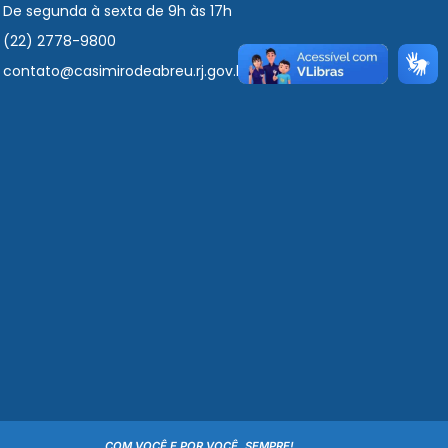
De segunda à sexta de 9h às 17h
(22) 2778-9800
contato@casimirodeabreu.rj.gov.br
COM VOCÊ E POR VOCÊ, SEMPRE!