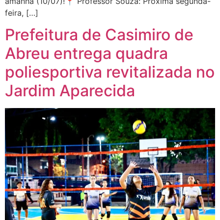
amanhã (10/07)!📍 Professor Souza: Próxima segunda-
feira, […]
Prefeitura de Casimiro de
Abreu entrega quadra
poliesportiva revitalizada no
Jardim Aparecida