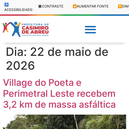
♿
🔳
CONTRASTE
🔼
AUMENTAR FONTE
🔽
DIM
ACESSIBILIDADE:
Dia:
22 de maio de
2026
Village do Poeta e
Perimetral Leste recebem
3,2 km de massa asfáltica