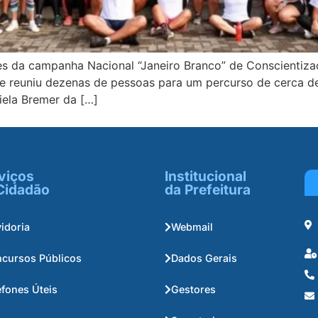
ões da campanha Nacional “Janeiro Branco” de Conscientiz
 reuniu dezenas de pessoas para um percurso de cerca d
iela Bremer da […]
viços
Institucional
Cidadão
da Prefeitura
idoria
Webmail
cursos Públicos
Dados Gerais
efones Úteis
Gestores