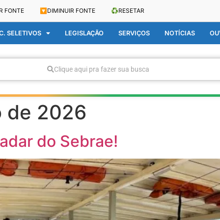
R FONTE
🔽
DIMINUIR FONTE
♻️
RESETAR
. SELETIVOS
LEGISLAÇÃO
SERVIÇOS
NOTÍCIAS
OU
Clique aqui pra fazer sua busca
o de 2026
radar do Sebrae!