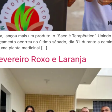
rra, lançou mais um produto, o “Sacolé Terapêutico”. Unind
nçamento ocorreu no último sábado, dia 31, durante a cam
uma planta medicinal […]
ereiro Roxo e Laranja