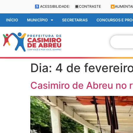
♿ ACESSIBILIDADE:
🔳
CONTRASTE
🔼
AUMENTA
INÍCIO
MUNICÍPIO
SECRETARIAS
CONCURSOS E PROC
Dia:
4 de fevereir
Casimiro de Abreu no 