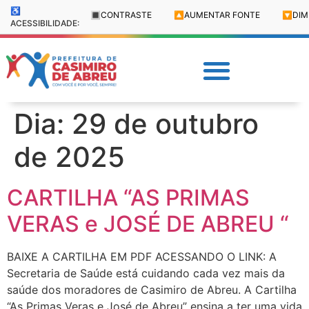
♿
🔳
CONTRASTE
🔼
AUMENTAR FONTE
🔽
DIM
ACESSIBILIDADE:
Dia:
29 de outubro
de 2025
CARTILHA “AS PRIMAS
VERAS e JOSÉ DE ABREU “
BAIXE A CARTILHA EM PDF ACESSANDO O LINK: A
Secretaria de Saúde está cuidando cada vez mais da
saúde dos moradores de Casimiro de Abreu. A Cartilha
“As Primas Veras e José de Abreu” ensina a ter uma vida