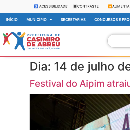
♿ ACESSIBILIDADE:
🔳
CONTRASTE
🔼
AUMENTA
INÍCIO
MUNICÍPIO
SECRETARIAS
CONCURSOS E PROC
Dia:
14 de julho d
Festival do Aipim atra