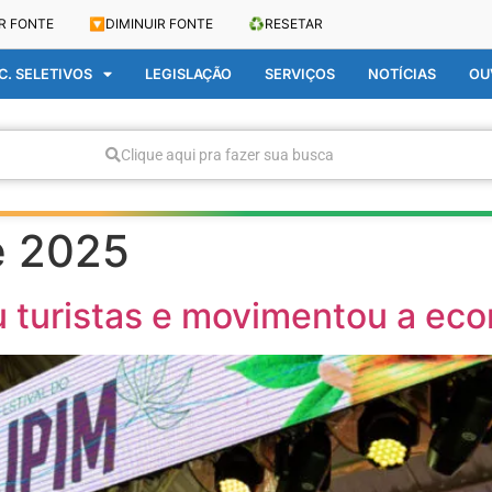
R FONTE
🔽
DIMINUIR FONTE
♻️
RESETAR
. SELETIVOS
LEGISLAÇÃO
SERVIÇOS
NOTÍCIAS
OU
Clique aqui pra fazer sua busca
e 2025
iu turistas e movimentou a eco