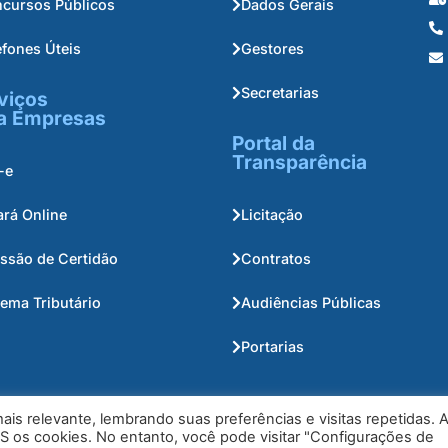
cursos Públicos
Dados Gerais
efones Úteis
Gestores
Secretarias
viços
a Empresas
Portal da
Transparência
-e
ará Online
Licitação
ssão de Certidão
Contratos
tema Tributário
Audiências Públicas
Portarias
is relevante, lembrando suas preferências e visitas repetidas. 
S os cookies. No entanto, você pode visitar "Configurações de