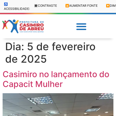
♿
🔳
CONTRASTE
🔼
AUMENTAR FONTE
🔽
DIM
ACESSIBILIDADE:
Dia:
5 de fevereiro
de 2025
Casimiro no lançamento do
Capacit Mulher