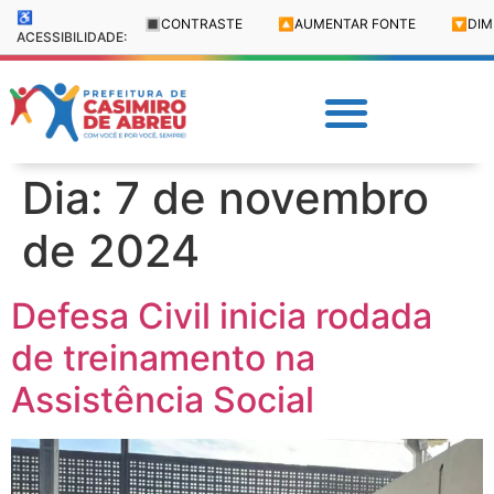
♿
🔳
CONTRASTE
🔼
AUMENTAR FONTE
🔽
DIM
ACESSIBILIDADE:
Dia:
7 de novembro
de 2024
Defesa Civil inicia rodada
de treinamento na
Assistência Social