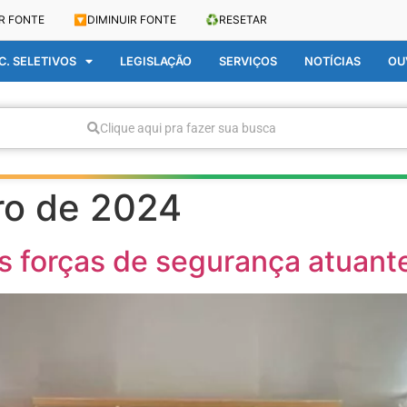
R FONTE
🔽
DIMINUIR FONTE
♻️
RESETAR
. SELETIVOS
LEGISLAÇÃO
SERVIÇOS
NOTÍCIAS
OU
Clique aqui pra fazer sua busca
ro de 2024
s forças de segurança atuant