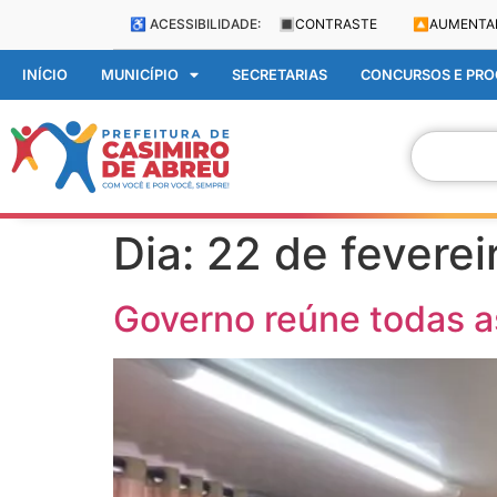
♿ ACESSIBILIDADE:
🔳
CONTRASTE
🔼
AUMENTA
INÍCIO
MUNICÍPIO
SECRETARIAS
CONCURSOS E PROC
Dia:
22 de feverei
Governo reúne todas a