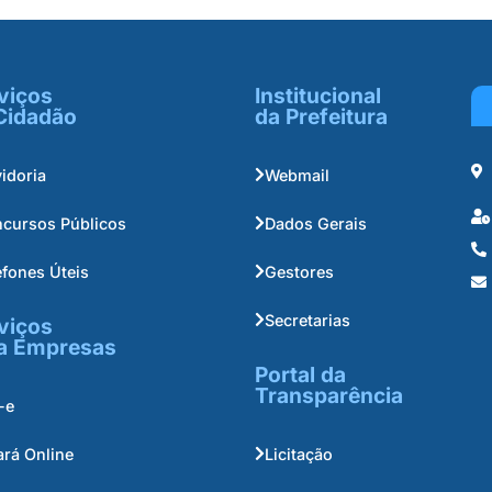
viços
Institucional
Cidadão
da Prefeitura
idoria
Webmail
cursos Públicos
Dados Gerais
efones Úteis
Gestores
Secretarias
viços
a Empresas
Portal da
Transparência
-e
ará Online
Licitação