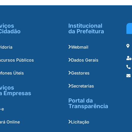
viços
Institucional
Cidadão
da Prefeitura
idoria
Webmail
cursos Públicos
Dados Gerais
efones Úteis
Gestores
Secretarias
viços
a Empresas
Portal da
Transparência
-e
ará Online
Licitação