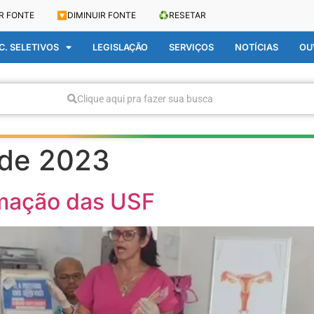
R FONTE
🔽
DIMINUIR FONTE
♻️
RESETAR
. SELETIVOS
LEGISLAÇÃO
SERVIÇOS
NOTÍCIAS
OU
Clique aqui pra fazer sua busca
 de 2023
mação das USF