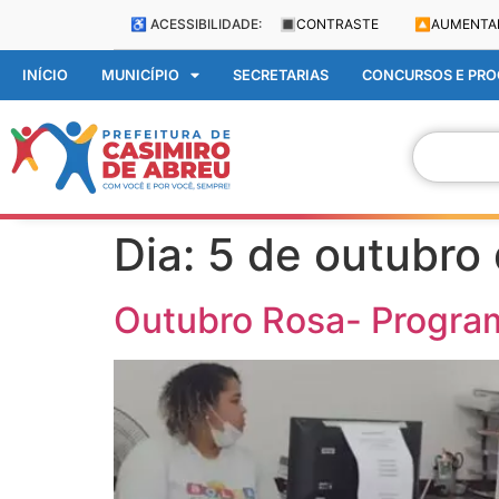
♿ ACESSIBILIDADE:
🔳
CONTRASTE
🔼
AUMENTA
INÍCIO
MUNICÍPIO
SECRETARIAS
CONCURSOS E PROC
Dia:
5 de outubro
Outubro Rosa- Progra