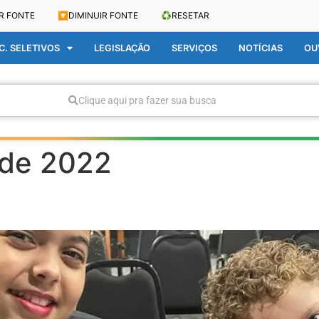
R FONTE
🔽
DIMINUIR FONTE
♻️
RESETAR
. SELETIVOS
LEGISLAÇÃO
SERVIÇOS
NOTÍCIAS
OU
Clique aqui pra fazer sua busca
 de 2022