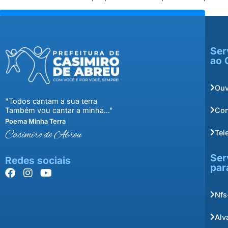
Ser
ao 
Ouv
"Todos cantam a sua terra
Con
Também vou cantar a minha..."
Poema Minha Terra
Tel
Casimiro de Abreu
Ser
Redes sociais
par
Nfs
Alv