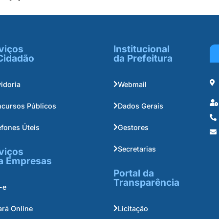
viços
Institucional
Cidadão
da Prefeitura
idoria
Webmail
cursos Públicos
Dados Gerais
efones Úteis
Gestores
Secretarias
viços
a Empresas
Portal da
Transparência
-e
ará Online
Licitação