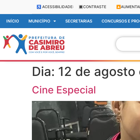
♿ ACESSIBILIDADE:
🔳
CONTRASTE
🔼
AUMENTA
INÍCIO
MUNICÍPIO
SECRETARIAS
CONCURSOS E PROC
Dia:
12 de agosto
Cine Especial