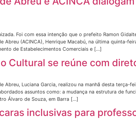
o de Abreu e ACINCA dialoga
nizada. Foi com essa intenção que o prefeito Ramon Gidalt
 de Abreu (ACINCA), Henrique Macabú, na última quinta-feir
amento de Estabelecimentos Comerciais e […]
o Cultural se reúne com diret
e Abreu, Luciana Garcia, realizou na manhã desta terça-fei
abordados assuntos como: a mudança na estrutura de func
tro Álvaro de Souza, em Barra […]
aras inclusivas para profess