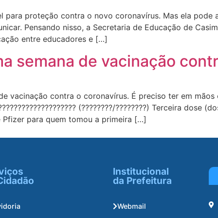
el para proteção contra o novo coronavírus. Mas ela pode
municar. Pensando nisso, a Secretaria de Educação de Casi
icação entre educadores e […]
uma semana de vacinação contr
e vacinação contra o coronavírus. É preciso ter em mãos
?????????????????? (????????/????????) Terceira dose (do
 Pfizer para quem tomou a primeira […]
viços
Institucional
Cidadão
da Prefeitura
idoria
Webmail