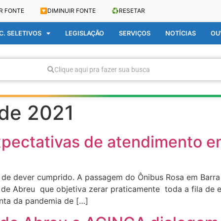
R FONTE
🔽
DIMINUIR FONTE
♻️
RESETAR
. SELETIVOS
LEGISLAÇÃO
SERVIÇOS
NOTÍCIAS
OU
Clique aqui pra fazer sua busca
 de 2021
pectativas de atendimento e
o de dever cumprido. A passagem do Ônibus Rosa em Barr
 de Abreu que objetiva zerar praticamente toda a fila de
onta da pandemia de […]