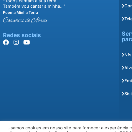
"Todos cantam a sua terra
Con
Também vou cantar a minha..."
Poema Minha Terra
Tel
Casimiro de Abreu
Ser
Redes sociais
par
Nfs
Alv
Emi
Sis
Usamos cookies em nosso site para fornecer a experiência ma