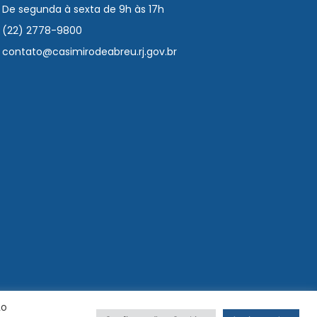
De segunda à sexta de 9h às 17h
(22) 2778-9800
contato@casimirodeabreu.rj.gov.br
Ao
COM VOCÊ E POR VOCÊ, SEMPRE!