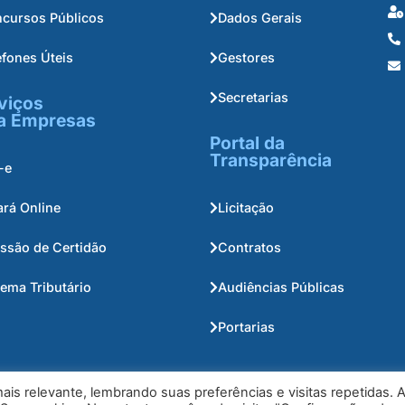
cursos Públicos
Dados Gerais
efones Úteis
Gestores
Secretarias
viços
a Empresas
Portal da
Transparência
-e
ará Online
Licitação
ssão de Certidão
Contratos
tema Tributário
Audiências Públicas
Portarias
is relevante, lembrando suas preferências e visitas repetidas. 