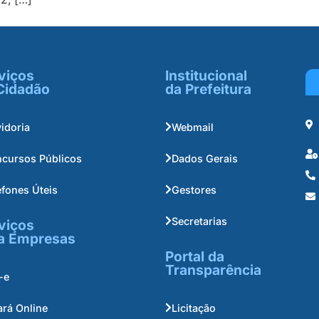
viços
Institucional
Cidadão
da Prefeitura
idoria
Webmail
cursos Públicos
Dados Gerais
efones Úteis
Gestores
Secretarias
viços
a Empresas
Portal da
Transparência
-e
ará Online
Licitação