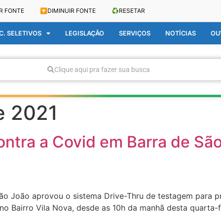
R FONTE
🔽
DIMINUIR FONTE
♻️
RESETAR
. SELETIVOS
LEGISLAÇÃO
SERVIÇOS
NOTÍCIAS
OU
Clique aqui pra fazer sua busca
e 2021
tra a Covid em Barra de São
ão João aprovou o sistema Drive-Thru de testagem para p
, no Bairro Vila Nova, desde as 10h da manhã desta quarta