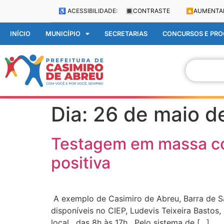
♿ ACESSIBILIDADE:
🔳
CONTRASTE
🔼
AUMENTA
INÍCIO
MUNICÍPIO
SECRETARIAS
CONCURSOS E PROC
Dia:
26 de maio d
Testagem em massa con
positiva
A exemplo de Casimiro de Abreu, Barra de S
disponíveis no CIEP, Ludevis Teixeira Bastos
local, das 8h às 17h. Pelo sistema de […]