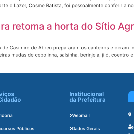
rte e Lazer, Cosme Batista, foi pessoalmente conferir a no
ra retoma a horta do Sítio Agr
a de Casimiro de Abreu prepararam os canteiros e deram in
eiras mudas de cebolinha, salsinha, berinjela, jiló, coentro
viços
Institucional
Cidadão
da Prefeitura
idoria
Webmail
cursos Públicos
Dados Gerais