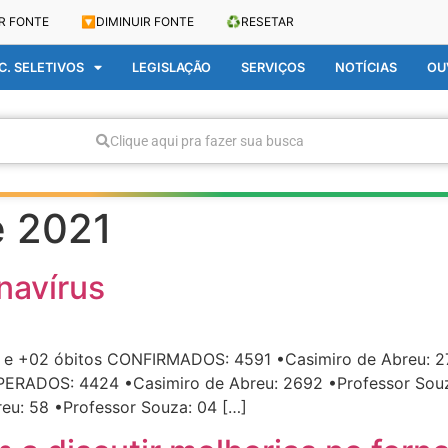
R FONTE
🔽
DIMINUIR FONTE
♻️
RESETAR
. SELETIVOS
LEGISLAÇÃO
SERVIÇOS
NOTÍCIAS
OU
Clique aqui pra fazer sua busca
e 2021
navírus
s e +02 óbitos CONFIRMADOS: 4591 •Casimiro de Abreu: 2
UPERADOS: 4424 •Casimiro de Abreu: 2692 •Professor Souz
reu: 58 •Professor Souza: 04 […]