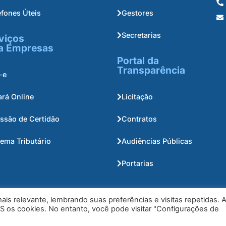
efones Úteis
Gestores
Secretarias
viços
a Empresas
Portal da
Transparência
-e
ará Online
Licitação
ssão de Certidão
Contratos
tema Tributário
Audiências Públicas
Portarias
is relevante, lembrando suas preferências e visitas repetidas. 
S os cookies. No entanto, você pode visitar "Configurações de