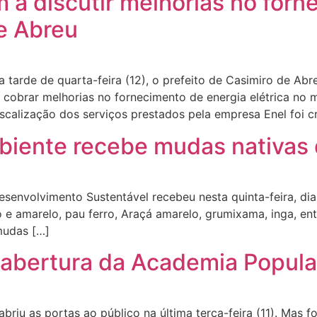
am a discutir melhorias no for
de Abreu
a tarde de quarta-feira (12), o prefeito de Casimiro de Ab
a cobrar melhorias no fornecimento de energia elétrica n
alização dos serviços prestados pela empresa Enel foi cr
biente recebe mudas nativas 
esenvolvimento Sustentável recebeu nesta quinta-feira, di
xo e amarelo, pau ferro, Araçá amarelo, grumixama, inga, en
mudas […]
reabertura da Academia Popul
iu as portas ao público na última terça-feira (11). Mas foi