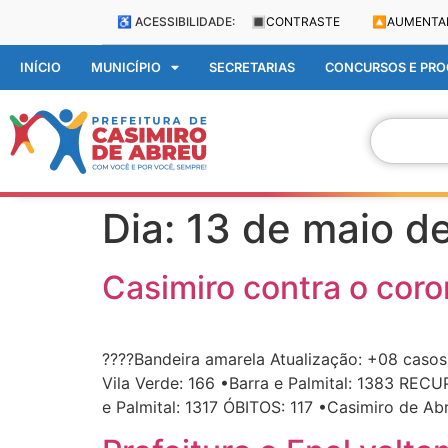
♿ ACESSIBILIDADE:
🔳
CONTRASTE
🔼
AUMENTA
INÍCIO
MUNICÍPIO
SECRETARIAS
CONCURSOS E PROC
Dia:
13 de maio d
Casimiro contra o coro
????Bandeira amarela Atualização: +08 caso
Vila Verde: 166 •Barra e Palmital: 1383 REC
e Palmital: 1317 ÓBITOS: 117 •Casimiro de Ab