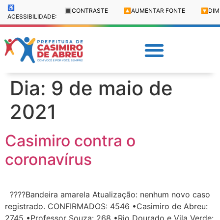
♿
🔳
CONTRASTE
🔼
AUMENTAR FONTE
🔽
DIM
ACESSIBILIDADE:
Dia:
9 de maio de
2021
Casimiro contra o
coronavírus
????Bandeira amarela Atualização: nenhum novo caso
registrado. CONFIRMADOS: 4546 •Casimiro de Abreu:
2745 •Professor Souza: 268 •Rio Dourado e Vila Verde: