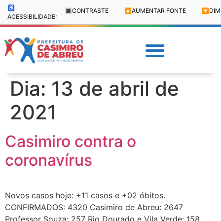
♿
🔳
CONTRASTE
🔼
AUMENTAR FONTE
🔽
DIM
ACESSIBILIDADE:
Dia:
13 de abril de
2021
Casimiro contra o
coronavírus
Novos casos hoje: +11 casos e +02 óbitos.
CONFIRMADOS: 4320 Casimiro de Abreu: 2647
Professor Souza: 257 Rio Dourado e Vila Verde: 158