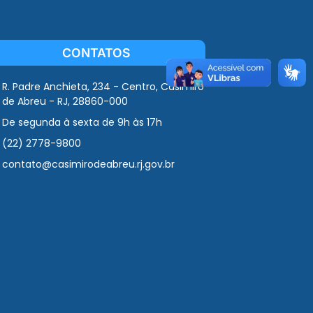
CONTATOS
R. Padre Anchieta, 234 - Centro, Casimiro
de Abreu - RJ, 28860-000
De segunda à sexta de 9h às 17h
(22) 2778-9800
contato@casimirodeabreu.rj.gov.br