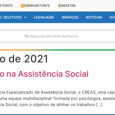
R FONTE
🔽
DIMINUIR FONTE
♻️
RESETAR
. SELETIVOS
LEGISLAÇÃO
SERVIÇOS
NOTÍCIAS
OU
Clique aqui pra fazer sua busca
ro de 2021
 na Assistência Social
ncia Especializado de Assistência Social, o CREAS, uma ca
uma equipe multidisciplinar formada por psicólogos, assis
 Social, com o objetivo de alinhar os trabalhos […]