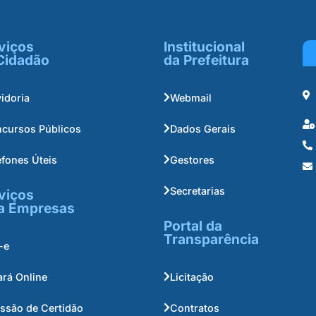
viços
Institucional
Cidadão
da Prefeitura
idoria
Webmail
cursos Públicos
Dados Gerais
efones Úteis
Gestores
Secretarias
viços
a Empresas
Portal da
Transparência
-e
ará Online
Licitação
ssão de Certidão
Contratos